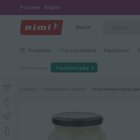
Русский
English
Rimi.lt
Produktai
⭐Tavo produktai
Pasiūlymai

Pristatymas:
Pasirinkti laiką
Bakalėja
Konservuotas maistas
Kitos konservuotos da