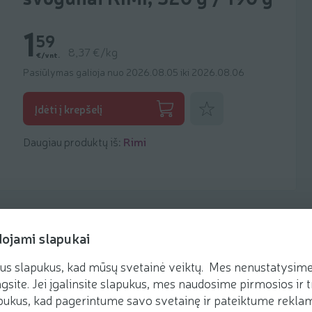
1
59
8,37 €/kg
€/vnt.
Pasiūlymas galioja nuo 2026.08.05 iki 2026.08.06
Pridėti prie mėgstamiausių
Įdėti į krepšelį
Daugiau produktų iš:
Rimi
dojami slapukai
us slapukus, kad mūsų svetainė veiktų. Mes nenustatysime 
Receptai
gsite. Jei įgalinsite slapukus, mes naudosime pirmosios ir t
ukus, kad pagerintume savo svetainę ir pateiktume reklamą