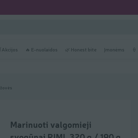
Akcijos
🔥 E-nuolaidos
🌿 Honest bite
Įmonėms
🍦
ržovės
Marinuoti valgomieji
svogūnai RIMI, 320 g / 190 g