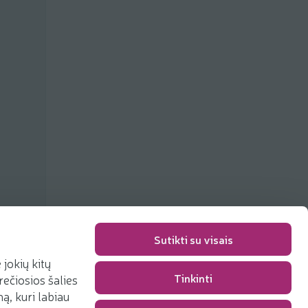
Sutikti su visais
jokių kitų
Tinkinti
rečiosios šalies
Pakavimo mokestis
0,00 €
, kuri labiau
Iš viso
0,00 €