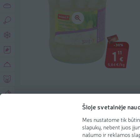
-30%
1
11
€
5,84 €/kg
Produkto aprašymas
Šioje svetainėje nau
Mes nustatome tik būtin
Pagrindinė informacija
Rekomenduojame
slapukų, nebent juos įjun
našumo ir reklamos slap