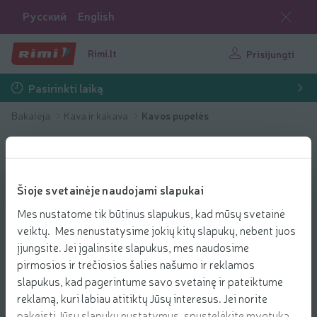
Русский
English
Rimi.lt
Prisijungti
Pasirinkti laiką
Bakalėja
Kava ir kakava
Kavos pupelės
Šioje svetainėje naudojami slapukai
Mes nustatome tik būtinus slapukus, kad mūsų svetainė
veiktų. Mes nenustatysime jokių kitų slapukų, nebent juos
įjungsite. Jei įgalinsite slapukus, mes naudosime
pirmosios ir trečiosios šalies našumo ir reklamos
slapukus, kad pagerintume savo svetainę ir pateiktume
reklamą, kuri labiau atitiktų Jūsų interesus. Jei norite
pakeisti Jūsų slapukų nustatymus, spustelėkite mygtuką