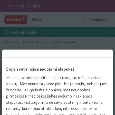
Русский
English
Rimi.lt
Prisijungti
Pasirinkti laiką
Bakalėja
Kava ir kakava
Kavos pupelės
Šioje svetainėje naudojami slapukai
Mes nustatome tik būtinus slapukus, kad mūsų svetainė
veiktų. Mes nenustatysime jokių kitų slapukų, nebent juos
įjungsite. Jei įgalinsite slapukus, mes naudosime
pirmosios ir trečiosios šalies našumo ir reklamos
slapukus, kad pagerintume savo svetainę ir pateiktume
reklamą, kuri labiau atitiktų Jūsų interesus. Jei norite
pakeisti Jūsų slapukų nustatymus, spustelėkite mygtuką