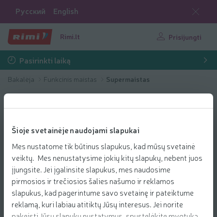
Русский
English
Rimi.lt
Prisijungti
Pasirinkti laiką
Bakalėja
Funkcinis maistas
Supermaistas
Šioje svetainėje naudojami slapukai
Mes nustatome tik būtinus slapukus, kad mūsų svetainė
veiktų. Mes nenustatysime jokių kitų slapukų, nebent juos
įjungsite. Jei įgalinsite slapukus, mes naudosime
pirmosios ir trečiosios šalies našumo ir reklamos
slapukus, kad pagerintume savo svetainę ir pateiktume
reklamą, kuri labiau atitiktų Jūsų interesus. Jei norite
pakeisti Jūsų slapukų nustatymus, spustelėkite mygtuką