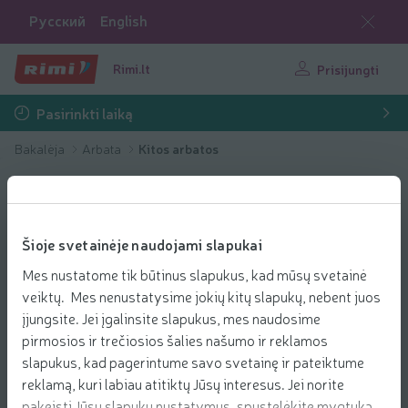
Русский
English
Rimi.lt
Prisijungti
Pasirinkti laiką
Bakalėja
Arbata
Kitos arbatos
Šioje svetainėje naudojami slapukai
Mes nustatome tik būtinus slapukus, kad mūsų svetainė
veiktų. Mes nenustatysime jokių kitų slapukų, nebent juos
įjungsite. Jei įgalinsite slapukus, mes naudosime
pirmosios ir trečiosios šalies našumo ir reklamos
slapukus, kad pagerintume savo svetainę ir pateiktume
reklamą, kuri labiau atitiktų Jūsų interesus. Jei norite
pakeisti Jūsų slapukų nustatymus, spustelėkite mygtuką