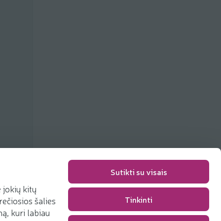
Sutikti su visais
jokių kitų
Tinkinti
rečiosios šalies
Pakavimo mokestis
0,00 €
, kuri labiau
Iš viso
0,00 €