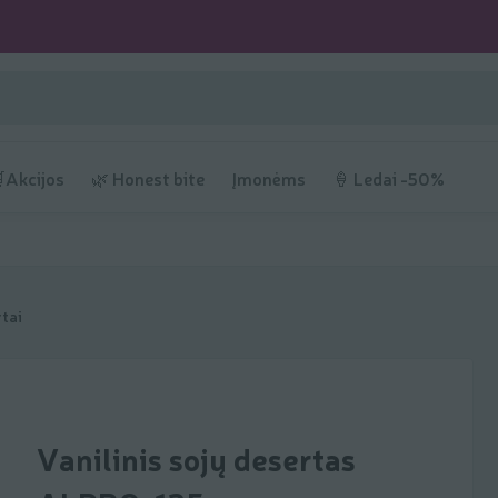
Akcijos
🌿 Honest bite
Įmonėms
🍦 Ledai -50%
rtai
Vanilinis sojų desertas