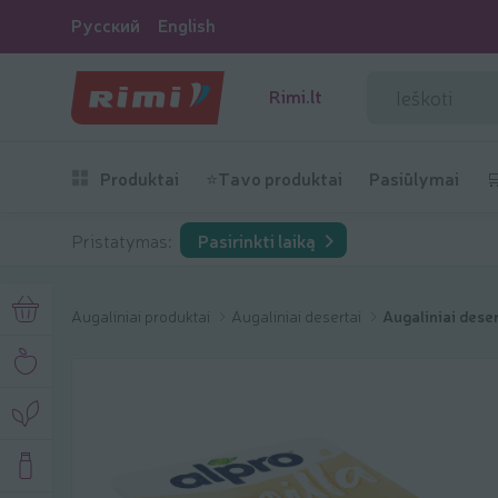
Русский
English
Rimi.lt
Produktai
⭐Tavo produktai
Pasiūlymai

Pristatymas:
Pasirinkti laiką
Augaliniai produktai
Augaliniai desertai
Augaliniai dese