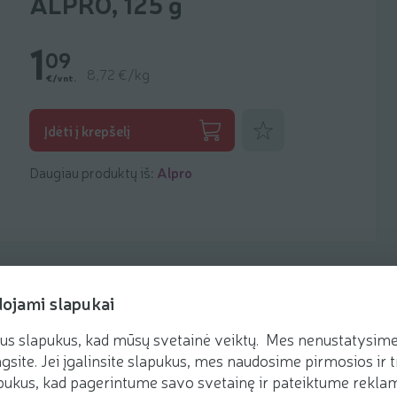
ALPRO, 125 g
1
09
8,72 €/kg
€/vnt.
Pridėti prie mėgstamiausių
Įdėti į krepšelį
Daugiau produktų iš:
Alpro
dojami slapukai
us slapukus, kad mūsų svetainė veiktų. Mes nenustatysime 
Receptai
gsite. Jei įgalinsite slapukus, mes naudosime pirmosios ir t
ukus, kad pagerintume savo svetainę ir pateiktume reklamą