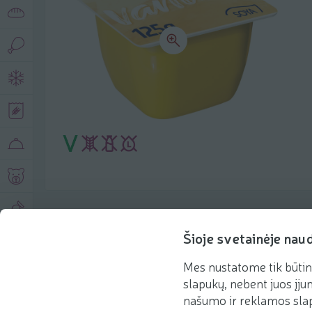
Produkto aprašymas
Šioje svetainėje nau
Mes nustatome tik būtin
Pagrindinė informacija
Rekomenduojame
slapukų, nebent juos įjun
našumo ir reklamos slap