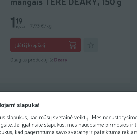
mangais TERE DEARY, 150 g
1
19
7,93 €/kg
€/vnt.
Pridėti prie mėgstamiausių
Įdėti į krepšelį
Daugiau produktų iš:
Deary
dojami slapukai
us slapukus, kad mūsų svetainė veiktų. Mes nenustatysime 
Receptai
gsite. Jei įgalinsite slapukus, mes naudosime pirmosios ir t
ukus, kad pagerintume savo svetainę ir pateiktume reklamą