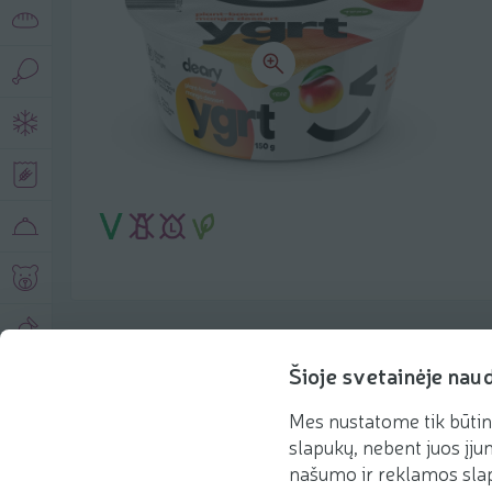
Produkto aprašymas
Šioje svetainėje nau
Mes nustatome tik būtin
Pagrindinė informacija
Rekomenduojame
slapukų, nebent juos įjun
našumo ir reklamos slap