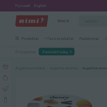
Русский
English
Rimi.lt
Produktai
⭐Tavo produktai
Pasiūlymai

Pristatymas:
Pasirinkti laiką
Augaliniai produktai
Augaliniai desertai
Augaliniai dese