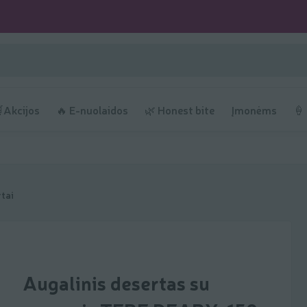
Akcijos
🔥 E-nuolaidos
🌿 Honest bite
Įmonėms
🍦
rtai
Augalinis desertas su