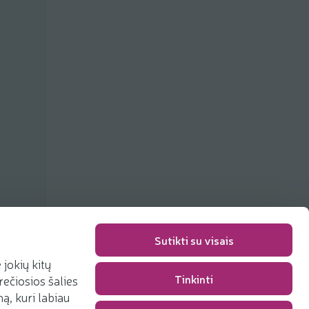
Sutikti su visais
jokių kitų
Tinkinti
rečiosios šalies
Pakavimo mokestis
0,00 €
, kuri labiau
Iš viso
0,00 €