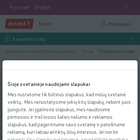
Русский
English
Rimi.lt
Prisijungti
Pasirinkti laiką
Alkoholiniai ir nealkoholiniai gėrimai
Vynas
Putojantis vynas
Šioje svetainėje naudojami slapukai
Mes nustatome tik būtinus slapukus, kad mūsų svetainė
veiktų. Mes nenustatysime jokių kitų slapukų, nebent juos
įjungsite. Jei įgalinsite slapukus, mes naudosime
pirmosios ir trečiosios šalies našumo ir reklamos
slapukus, kad pagerintume savo svetainę ir pateiktume
reklamą, kuri labiau atitiktų Jūsų interesus. Jei norite
pakeisti Jūsų slapukų nustatymus, spustelėkite mygtuką