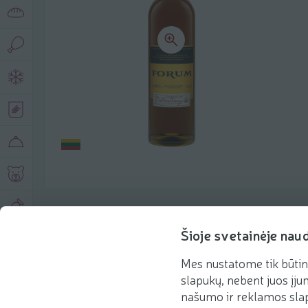
Produkto aprašymas
Šioje svetainėje nau
Mes nustatome tik būtin
Pagrindinė informacija
Rekomenduojame
slapukų, nebent juos įjun
našumo ir reklamos slap