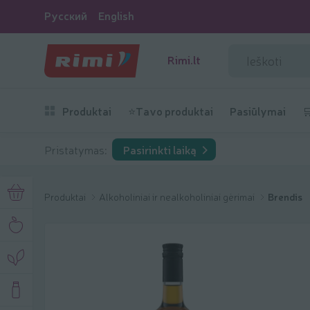
Русский
English
Rimi.lt
Produktai
⭐Tavo produktai
Pasiūlymai

Pristatymas:
Pasirinkti laiką
Produktai
Alkoholiniai ir nealkoholiniai gėrimai
Brendis