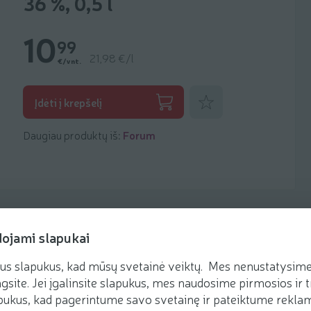
36 %, 0,5 l
10
99
21,98 €/l
€/vnt.
Pridėti prie mėgstamiausių
Įdėti į krepšelį
Daugiau produktų iš:
Forum
dojami slapukai
us slapukus, kad mūsų svetainė veiktų. Mes nenustatysime 
Receptai
gsite. Jei įgalinsite slapukus, mes naudosime pirmosios ir t
ukus, kad pagerintume savo svetainę ir pateiktume reklamą