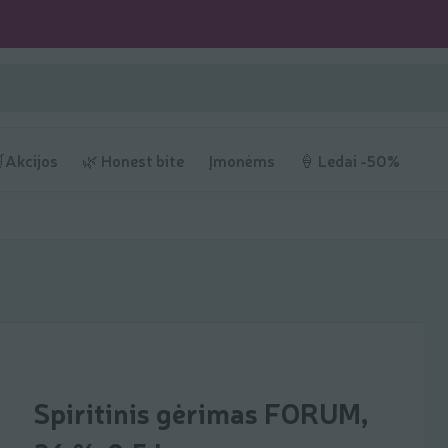
Akcijos
🌿 Honest bite
Įmonėms
🍦 Ledai -50%
Spiritinis gėrimas FORUM,