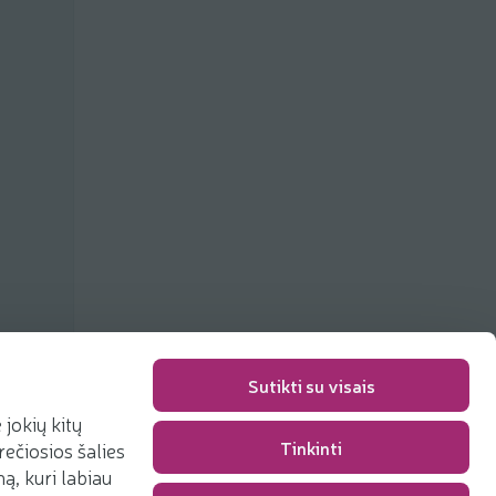
Sutikti su visais
jokių kitų
Tinkinti
rečiosios šalies
Pakavimo mokestis
0,00 €
, kuri labiau
Iš viso
0,00 €