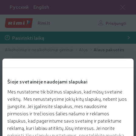
Русский
English
Rimi.lt
Prisijungti
Pasirinkti laiką
Alkoholiniai ir nealkoholiniai gėrimai
Alus
Alaus pakuotės
Šioje svetainėje naudojami slapukai
Mes nustatome tik būtinus slapukus, kad mūsų svetainė
veiktų. Mes nenustatysime jokių kitų slapukų, nebent juos
įjungsite. Jei įgalinsite slapukus, mes naudosime
pirmosios ir trečiosios šalies našumo ir reklamos
slapukus, kad pagerintume savo svetainę ir pateiktume
reklamą, kuri labiau atitiktų Jūsų interesus. Jei norite
pakeisti Jūsų slapukų nustatymus, spustelėkite mygtuką