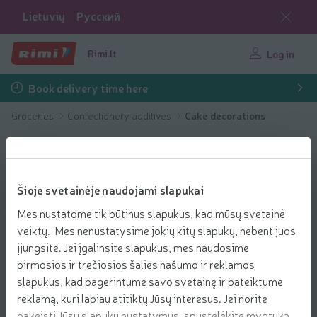
Lietuvių
Русский
Rimi.lt
Log in
Book delivery time here
Groceries
Confectionery additives
Cake decorations
Šioje svetainėje naudojami slapukai
Mes nustatome tik būtinus slapukus, kad mūsų svetainė
veiktų. Mes nenustatysime jokių kitų slapukų, nebent juos
įjungsite. Jei įgalinsite slapukus, mes naudosime
pirmosios ir trečiosios šalies našumo ir reklamos
slapukus, kad pagerintume savo svetainę ir pateiktume
reklamą, kuri labiau atitiktų Jūsų interesus. Jei norite
pakeisti Jūsų slapukų nustatymus, spustelėkite mygtuką