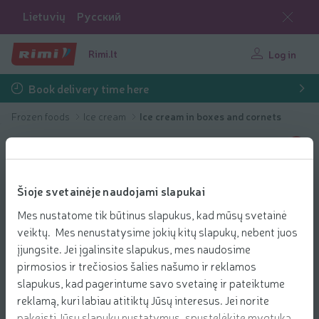
Lietuvių
Русский
Rimi.lt
Log in
Book delivery time here
Frozen foods
Ice cream
Ice cream in boxes and cornets
Šioje svetainėje naudojami slapukai
Mes nustatome tik būtinus slapukus, kad mūsų svetainė
veiktų. Mes nenustatysime jokių kitų slapukų, nebent juos
įjungsite. Jei įgalinsite slapukus, mes naudosime
pirmosios ir trečiosios šalies našumo ir reklamos
slapukus, kad pagerintume savo svetainę ir pateiktume
reklamą, kuri labiau atitiktų Jūsų interesus. Jei norite
pakeisti Jūsų slapukų nustatymus, spustelėkite mygtuką